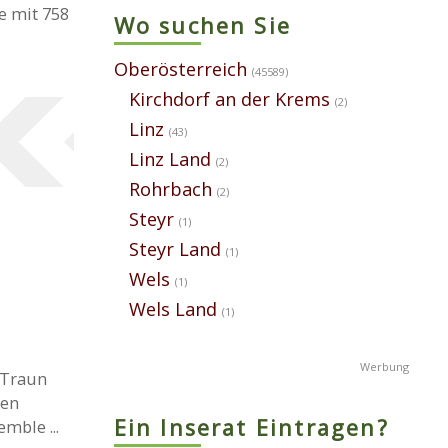
e mit 758
Wo suchen Sie
Oberösterreich
(45589)
Kirchdorf an der Krems
(2)
Linz
(43)
Linz Land
(2)
Rohrbach
(2)
Steyr
(1)
Steyr Land
(1)
Wels
(1)
Wels Land
(1)
 Traun
ten
Ein Inserat Eintragen?
mble ...