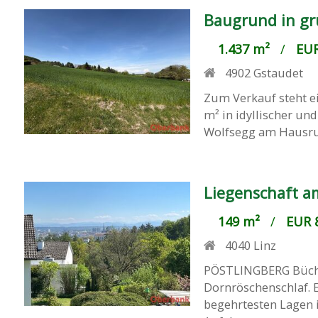
Baugrund in gr
1.437 m²
/
EUR
4902
Gstaudet
Zum Verkauf steht ei
m² in idyllischer un
Wolfsegg am Hausruck
Liegenschaft a
149 m²
/
EUR 8
4040
Linz
PÖSTLINGBERG Büchl
Dornröschenschlaf. E
begehrtesten Lagen in