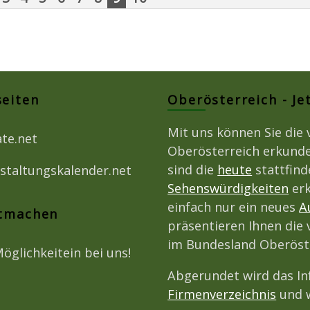
seiten
Oberösterreich - Je
Mit uns können Sie die 
ate.net
Oberösterreich erkunde
sind die
heute
stattfin
staltungskalender.net
Sehenswürdigkeiten
erk
einfach nur ein neues
A
itmachen
präsentieren Ihnen die 
im Bundesland Oberöst
Möglichkeitein bei uns!
Abgerundet wird das I
Firmenverzeichnis
und w