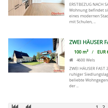
ERSTBEZUG NACH S
Wohnung befindet si
eines modernen Stad
mit Schulen, ...
ZWEI HÄUSER F
100 m²
/
EUR 6
4600
Wels
ZWEI HÄUSER FAST Z
ruhiger Siedlungslag
beliebte Wohngegend
der ...
1
2