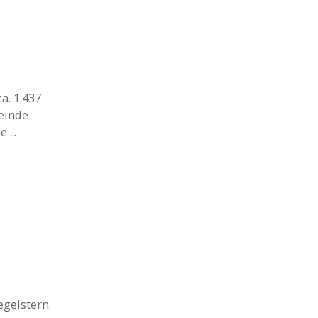
a. 1.437
meinde
...
egeistern.