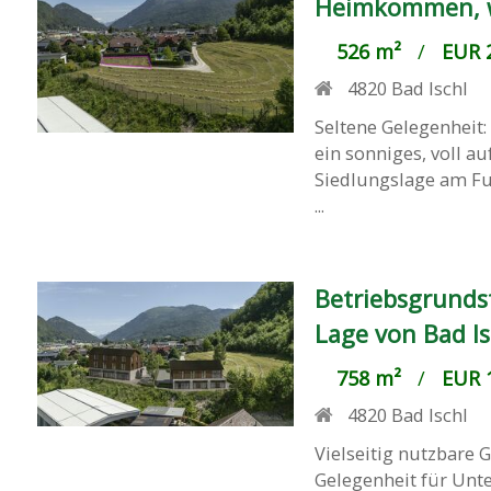
Heimkommen, wo
526 m²
/
EUR 2
4820
Bad Ischl
Seltene Gelegenheit
ein sonniges, voll 
Siedlungslage am Fuß
...
Betriebsgrunds
Lage von Bad Is
758 m²
/
EUR 1
4820
Bad Ischl
Vielseitig nutzbare 
Gelegenheit für Unt