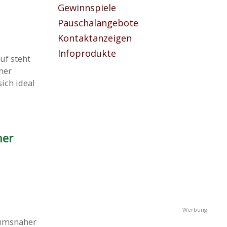
Gewinnspiele
Pauschalangebote
Kontaktanzeigen
Infoprodukte
uf steht
her
ich ideal
her
rumsnaher