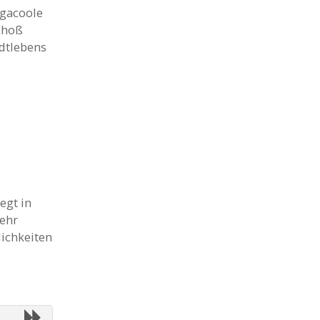
gacoole
choß
dtlebens
egt in
sehr
ichkeiten