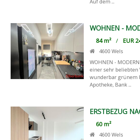
Auf dem ...
WOHNEN - MO
84 m²
/
EUR 24
4600
Wels
WOHNEN - MODERN U
einer sehr beliebte
wunderbar grünem I
Apotheke, Bank ...
ERSTBEZUG NA
60 m²
4600
Wels