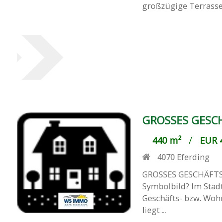
großzügige Terrasse .
GROSSES GESCH
440 m²
/
EUR 4
4070
Eferding
GROSSES GESCHÄFTS-/
Symbolbild? Im Stad
Geschäfts- bzw. Wohn
liegt ...