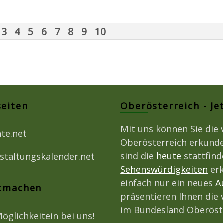
3
4
5
6
7
8
9
10
seiten
Oberösterreich - Je
Mit uns können Sie die 
ate.net
Oberösterreich erkunde
sind die
heute
stattfin
staltungskalender.net
Sehenswürdigkeiten
erk
einfach nur ein neues
A
itmachen
präsentieren Ihnen die 
im Bundesland Oberöst
Möglichkeitein bei uns!