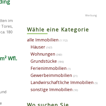
ding
ten im
 Tores,
Wähle eine Kategorie
ca. 180
alle Immobilien
(1.112)
Häuser
(167)
Wohnungen
(360)
m² Wfl.
Grundstücke
(186)
Ferienimmobilien
(1)
Gewerbeimmobilien
(21)
Landwirschaftliche Immobilien
(5)
sonstige Immobilien
(10)
 und
e
Wo suchen Sie