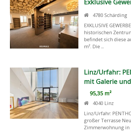
Exklusive Gewe
4780
Schärding
EXKLUSIVE GEWERBE
historischen Zentru
befindet sich diese 
m². Die ...
Linz/Urfahr: P
mit Galerie und
95,35 m²
4040
Linz
Linz/Urfahr: PENTHO
großer Terrasse Neu 
Zimmerwohnung in de