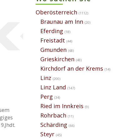
Oberösterreich
(1112)
Braunau am Inn
(20)
Eferding
(18)
Freistadt
(44)
Gmunden
(68)
Grieskirchen
(48)
Kirchdorf an der Krems
(14)
Linz
(200)
Linz Land
(147)
Perg
(34)
Ried im Innkreis
(9)
esem
Rohrbach
(11)
ügiges
Schärding
9.Jhdt.
(66)
Steyr
(45)