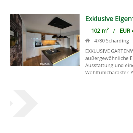
Exklusive Eig
102 m²
/
EUR 4
4780
Schärding
EXKLUSIVE GARTENW
außergewöhnliche E
Ausstattung und ein
Wohlfühlcharakter. A