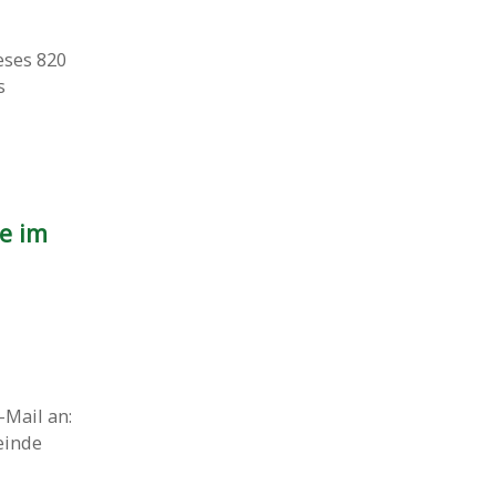
eses 820
s
e im
Mail an:
einde