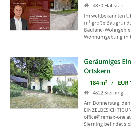
4830
Hallstatt
Im weltbekannten UN
m² große Baugrundst
Bauland-Wohngebiet 
Wohnumgebung mit Ei
Geräumiges Ein
Ortskern
184 m²
/
EUR 1
4522
Sierning
Am Donnerstag, den 
EINZELBESICHTIGUNGE
office@remax-one.at
Sierning befindet sich 