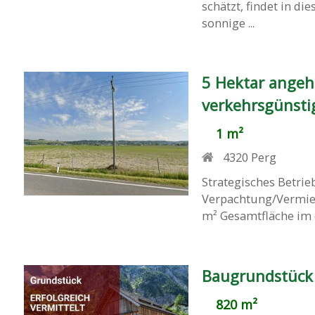
schätzt, findet in d
sonnige ...
5 Hektar angeh
verkehrsgünsti
1 m²
4320
Perg
Strategisches Betrie
Verpachtung/Vermiet
m² Gesamtfläche im o
Baugrundstück 
820 m²