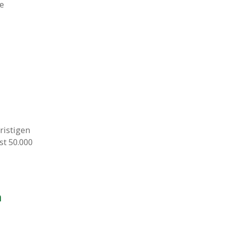
e
ristigen
st 50.000
n