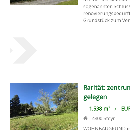
sogenannten Schlüss
renovierungsbedürft
Grundstück zum Verka
Rarität: zentru
gelegen
1.538 m²
/
EUR
4400
Steyr
WOHNBAUGRUND in BE