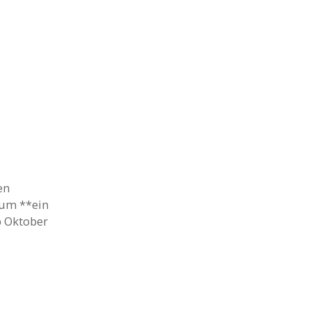
en
aum **ein
b Oktober