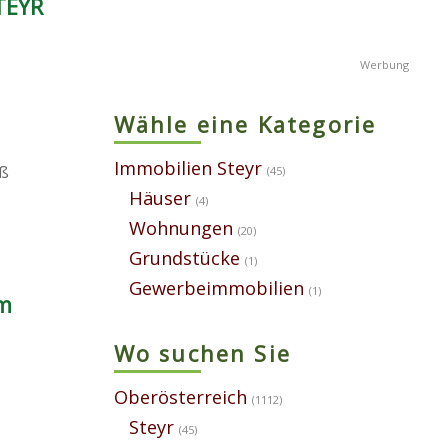
TEYR
Wähle eine Kategorie
Immobilien Steyr
ß
(45)
Häuser
(4)
Wohnungen
(20)
Grundstücke
(1)
Gewerbeimmobilien
(1)
em
Wo suchen Sie
Oberösterreich
(1112)
Steyr
(45)