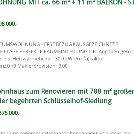
NUNG MIT ca. 66 m² + 11 m² BALKON - S
8.000.-
TUMSWOHNUNG - ERSTBEZUG !! AUSGEZEICHNETE
HELAGE PERFEKTE RAUMEINTEILUNG LIFTAngaben gemä
ernis: Heizwärmebedarf:30.0 kWh/(m²a)Faktor
z:0.79 Maklerprovision : 3.00 ...
hnhaus zum Renovieren mit 788 m² groß
der begehrten Schlüsselhof-Siedlung
75.000.-
testen und renommiertesten Wohngegenden von Steyr, der