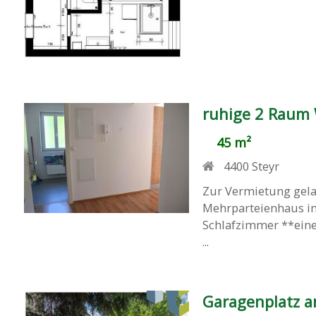
ruhige 2 Raum
45 m²
4400
Steyr
Zur Vermietung gela
Mehrparteienhaus in
Schlafzimmer **ein
...
Garagenplatz a