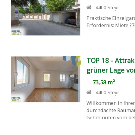
4400
Steyr
Praktische Einzelga
Erfordernis: Miete ?
TOP 18 - Attra
grüner Lage vo
73,58 m²
4400
Steyr
Willkommen in Ihre
durchdachte Raumauf
Gehminuten vom belie