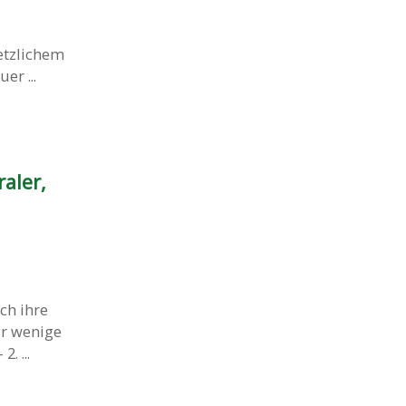
etzlichem
er ...
aler,
ch ihre
ur wenige
. ...