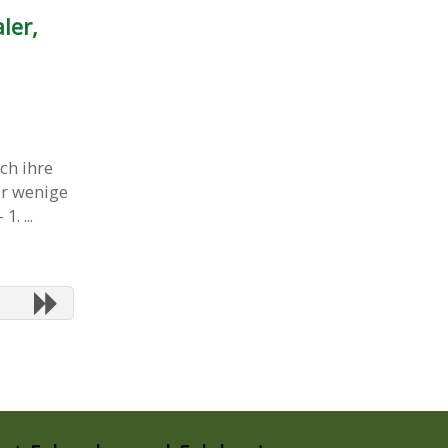
ler,
ch ihre
ur wenige
. ...