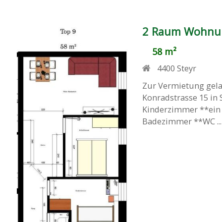
2 Raum Wohnun
58 m²
4400
Steyr
Zur Vermietung gela
Konradstrasse 15 in 
Kinderzimmer **ein 
Badezimmer **WC ...