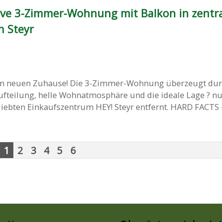
tive 3-Zimmer-Wohnung mit Balkon in zentra
n Steyr
m neuen Zuhause! Die 3-Zimmer-Wohnung überzeugt dur
teilung, helle Wohnatmosphäre und die ideale Lage ? n
bten Einkaufszentrum HEY! Steyr entfernt. HARD FACTS - 1
1
2
3
4
5
6