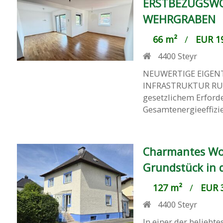
ERSTBEZUGSWOH
WEHRGRABEN
66 m²
/
EUR 19
4400
Steyr
NEUWERTIGE EIGEN
INFRASTRUKTUR RU
gesetzlichem Erford
Gesamtenergieeffizien
Charmantes Wo
Grundstück in 
127 m²
/
EUR 3
4400
Steyr
In einer der belieb