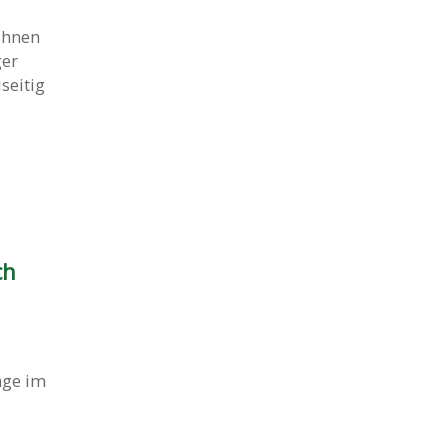
Ihnen
ger
seitig
ch
age im