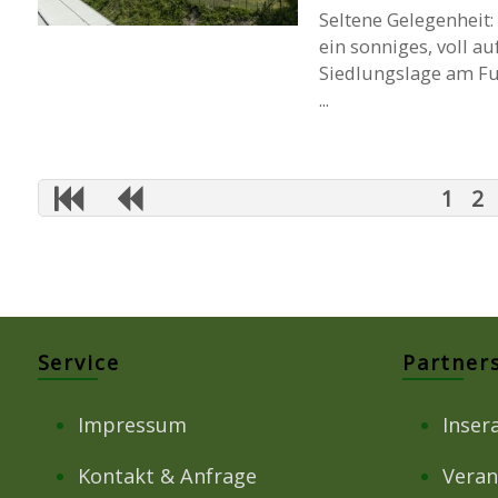
Seltene Gelegenheit
ein sonniges, voll 
Siedlungslage am Fuß
...
1
2
Service
Partner
Impressum
Inser
Kontakt & Anfrage
Veran