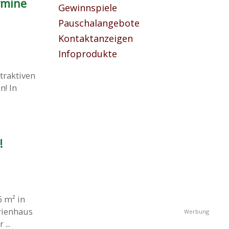
rmine
Gewinnspiele
Pauschalangebote
Kontaktanzeigen
Infoprodukte
traktiven
n! In
!
6 m² in
rienhaus
...