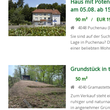
Haus mit Potent
am 05.08. ab 15
90 m²
/
EUR 19
4048
Puchenau (
Sie sind auf der Suc
Lage in Puchenau? Da
einer beliebten Wohn
Grundstück in 
50 m²
4040
Gramastett
Zum Verkauf steht ei
ruhiger und naturnah
in angenehmer Grünr