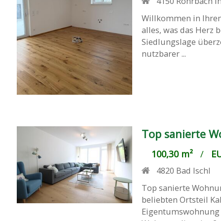
4150
Rohrbach in
Willkommen in Ihrem
alles, was das Herz
Siedlungslage überze
nutzbarer ...
Top sanierte W
100,30 m²
/
EU
4820
Bad Ischl
Top sanierte Wohnun
beliebten Ortsteil Ka
Eigentumswohnung n