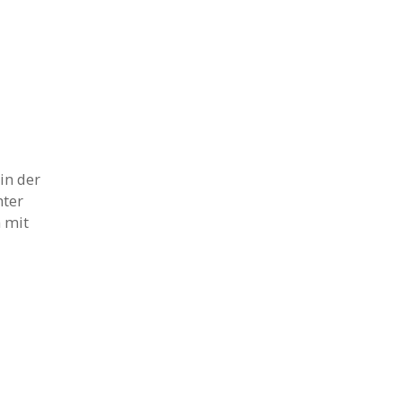
in der
hter
 mit