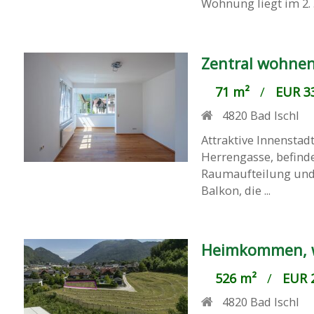
Wohnung liegt im 2. .
Zentral wohnen
71 m²
/
EUR 33
4820
Bad Ischl
Attraktive Innenstad
Herrengasse, befind
Raumaufteilung und 
Balkon, die ...
Heimkommen, wo
526 m²
/
EUR 2
4820
Bad Ischl