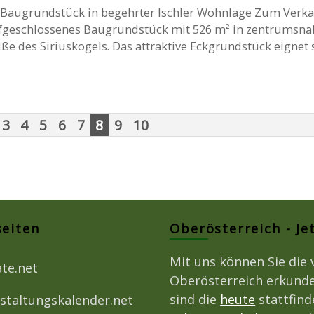
: Baugrundstück in begehrter Ischler Wohnlage Zum Verka
aufgeschlossenes Baugrundstück mit 526 m² in zentrumsna
e des Siriuskogels. Das attraktive Eckgrundstück eignet s
3
4
5
6
7
8
9
10
seiten
Oberösterreich - Je
Mit uns können Sie die 
ate.net
Oberösterreich erkunde
sind die
heute
stattfin
staltungskalender.net