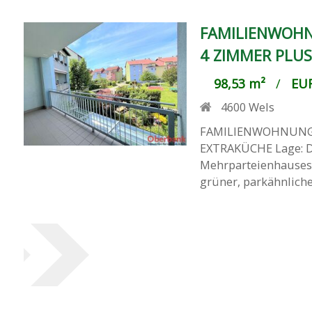
FAMILIENWOHN
4 ZIMMER PLU
98,53 m²
/
EUR
4600
Wels
FAMILIENWOHNUNG 
EXTRAKÜCHE Lage: Di
Mehrparteienhauses 
grüner, parkähnlicher