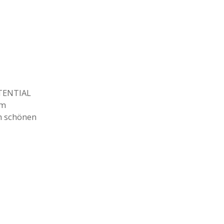
TENTIAL
im
en schönen