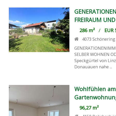
GENERATIONEN
FREIRAUM UND
286 m²
/
EUR 5
4073
Schönering
GENERATIONENIMMO
SELBER WOHNEN ODER 
Speckgürtel von Linz
Donauauen nahe ...
Wohlfühlen am
Gartenwohnun
96,27 m²