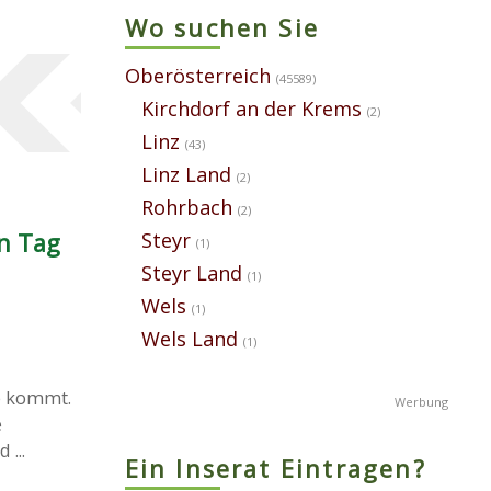
Wo suchen Sie
Oberösterreich
(45589)
Kirchdorf an der Krems
(2)
Linz
(43)
Linz Land
(2)
Rohrbach
(2)
Steyr
en Tag
(1)
Steyr Land
(1)
Wels
(1)
Wels Land
(1)
se kommt.
e
...
Ein Inserat Eintragen?