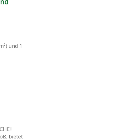
und
m²) und 1
HE!!
oß, bietet