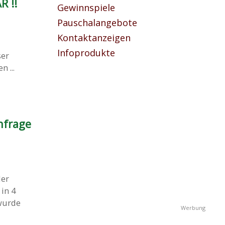
 !!
Gewinnspiele
Pauschalangebote
Kontaktanzeigen
Infoprodukte
ser
 ...
nfrage
der
in 4
 wurde