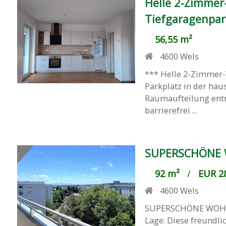
Helle 2-Zimmer
Tiefgaragenpar
56,55 m²
4600
Wels
*** Helle 2-Zimmer-
Parkplatz in der hau
Raumaufteilung entn
barrierefrei ...
SUPERSCHÖNE 
92 m²
/
EUR 28
4600
Wels
SUPERSCHÖNE WOHN
Lage: Diese freundli