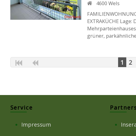
4600
Wels
FAMILIENWOHNUNG 
EXTRAKÜCHE Lage: Di
Mehrparteienhauses 
grüner, parkähnlicher
1
2
Service
Partner
Impressum
Inser