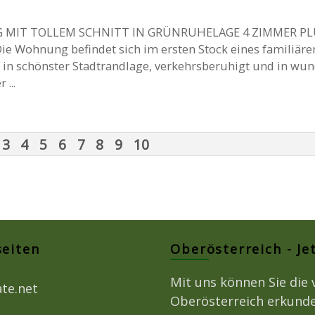
MIT TOLLEM SCHNITT IN GRÜNRUHELAGE 4 ZIMMER PL
e Wohnung befindet sich im ersten Stock eines familiäre
in schönster Stadtrandlage, verkehrsberuhigt und in wu
 ...
3
4
5
6
7
8
9
10
seiten
Oberösterreich - Je
Mit uns können Sie die 
ate.net
Oberösterreich erkunde