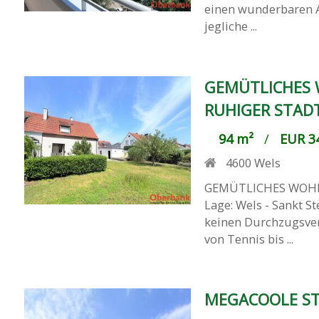
einen wunderbaren A
jegliche ...
GEMÜTLICHES
RUHIGER STAD
94 m²
/
EUR 34
4600
Wels
GEMÜTLICHES WOH
Lage: Wels - Sankt St
keinen Durchzugsver
von Tennis bis ...
MEGACOOLE ST