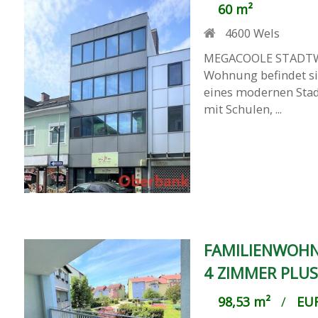
60 m²
4600
Wels
MEGACOOLE STADTW
Wohnung befindet si
eines modernen Stad
mit Schulen, ...
FAMILIENWOHN
4 ZIMMER PLU
98,53 m²
/
EUR