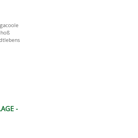
gacoole
choß
dtlebens
AGE -