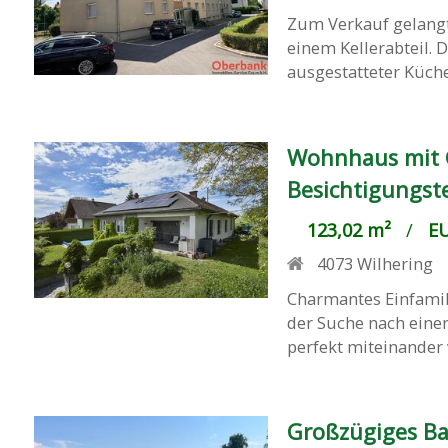
Zum Verkauf gelangt
einem Kellerabteil. D
ausgestatteter Küch
Wohnhaus mit Ga
Besichtigungste
123,02 m²
/
EU
4073
Wilhering
Charmantes Einfamili
der Suche nach eine
perfekt miteinander 
Großzügiges Ba