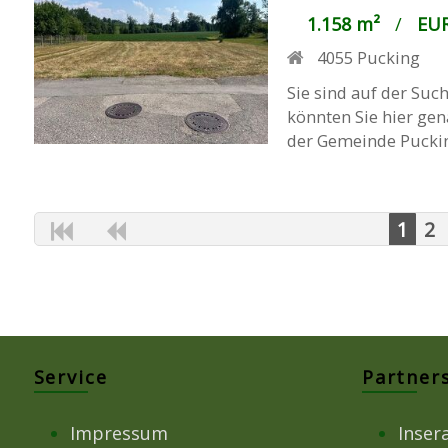
1.158 m²
/
EUR
4055
Pucking
Sie sind auf der Su
könnten Sie hier gen
der Gemeinde Puckin
1
2
Service
Partner
Impressum
Inser