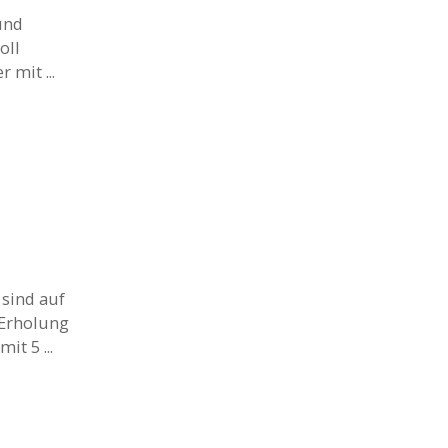
und
oll
mit ...
 sind auf
 Erholung
t 5 ...