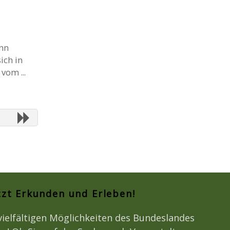
ann
ich in
vom ...
tzt Erkunden und Erleben!
vielfältigen Möglichkeiten des Bundeslandes