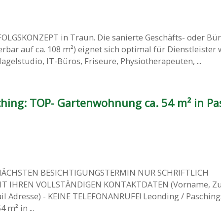
OLGSKONZEPT in Traun. Die sanierte Geschäfts- oder Bür
erbar auf ca. 108 m²) eignet sich optimal für Dienstleister w
agelstudio, IT-Büros, Friseure, Physiotherapeuten, ...
ching: TOP- Gartenwohnung ca. 54 m² in Pa
ÄCHSTEN BESICHTIGUNGSTERMIN NUR SCHRIFTLICH
 MIT IHREN VOLLSTÄNDIGEN KONTAKTDATEN (Vorname, Z
Mail Adresse) - KEINE TELEFONANRUFE! Leonding / Pasching
m² in ...