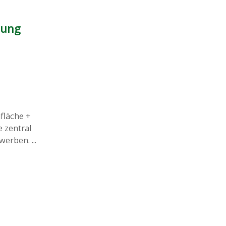
nung
fläche +
 zentral
rben. ...