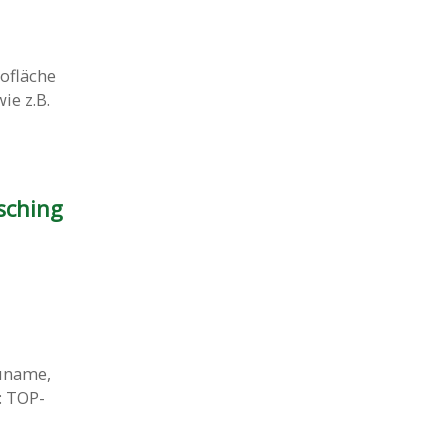
ofläche
ie z.B.
sching
uname,
: TOP-