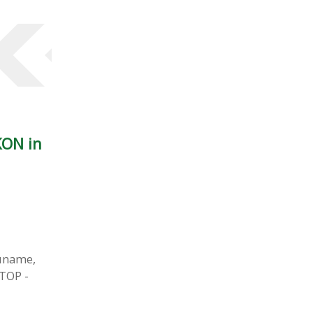
KON in
uname,
 TOP -