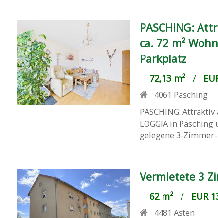
PASCHING: Attr
ca. 72 m² Wohn
Parkplatz
72,13 m²
/
EUR
4061
Pasching
PASCHING: Attraktiv
LOGGIA in Pasching u
gelegene 3-Zimmer-E
Vermietete 3 Z
62 m²
/
EUR 13
4481
Asten