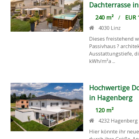
Dachterrasse i
240 m²
/
EUR 1
4030
Linz
Dieses freistehend w
Passivhaus ? archite
Ausstattungstiefe, d
kWh/m²a ...
Hochwertige D
in Hagenberg
120 m²
4232
Hagenberg 
Hier könnte ihr neu
durch ihre Größe. A