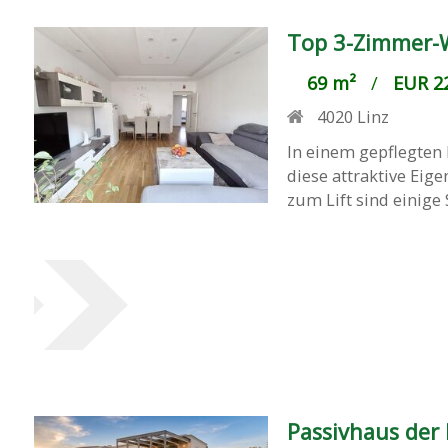
Top 3-Zimmer-W
69 m²
/
EUR 22
4020
Linz
In einem gepflegten 
diese attraktive Eige
zum Lift sind einige 
Passivhaus der 