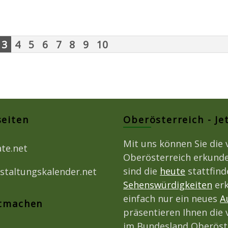
3
4
5
6
7
8
9
10
seiten
Oberösterreich - Je
Mit uns können Sie die 
ate.net
Oberösterreich erkunde
sind die
heute
stattfin
staltungskalender.net
Sehenswürdigkeiten
erk
einfach nur ein neues
A
itmachen
präsentieren Ihnen die 
im Bundesland Oberöst