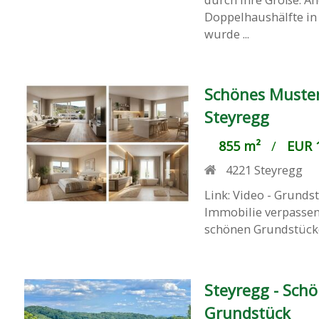
Doppelhaushälfte in 
wurde ...
Schönes Muster
Steyregg
855 m²
/
EUR 1
4221
Steyregg
Link: Video - Grunds
Immobilie verpassen
schönen Grundstücke 
Steyregg - Sch
Grundstück