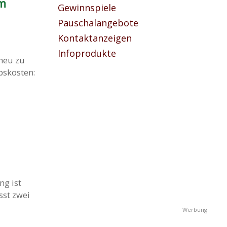
em
Gewinnspiele
Pauschalangebote
Kontaktanzeigen
Infoprodukte
 neu zu
bskosten:
g ist
sst zwei