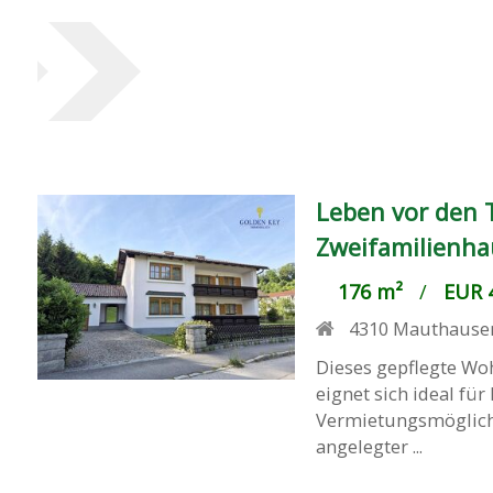
Leben vor den 
Zweifamilienha
176 m²
/
EUR 4
4310
Mauthause
Dieses gepflegte Wo
eignet sich ideal fü
Vermietungsmöglichk
angelegter ...