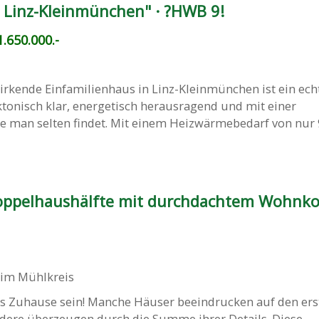
n Linz-Kleinmünchen" · ?HWB 9!
.650.000.-
irkende Einfamilienhaus in Linz-Kleinmünchen ist ein ech
ktonisch klar, energetisch herausragend und mit einer
ie man selten findet. Mit einem Heizwärmebedarf von nur 
oppelhaushälfte mit durchdachtem Wohnk
im Mühlkreis
es Zuhause sein! Manche Häuser beeindrucken auf den ers
ndere überzeugen durch die Summe ihrer Details. Diese