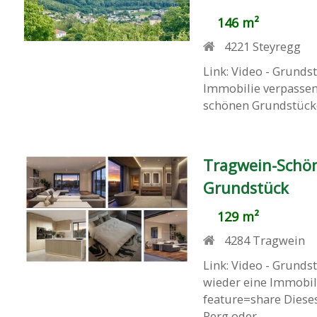
146 m²
4221
Steyregg
Link: Video - Grunds
Immobilie verpassen
schönen Grundstücke 
Tragwein-Schön
Grundstück
129 m²
4284
Tragwein
Link: Video - Grunds
wieder eine Immobil
feature=share Diese
Perg oder ...