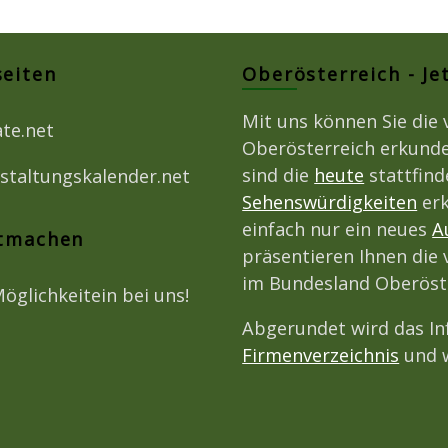
seiten
Oberösterreich - Je
Mit uns können Sie die 
ate.net
Oberösterreich erkunde
sind die
heute
stattfin
staltungskalender.net
Sehenswürdigkeiten
erk
einfach nur ein neues
A
itmachen
präsentieren Ihnen die 
im Bundesland Oberöst
Möglichkeitein bei uns!
Abgerundet wird das I
Firmenverzeichnis
und w