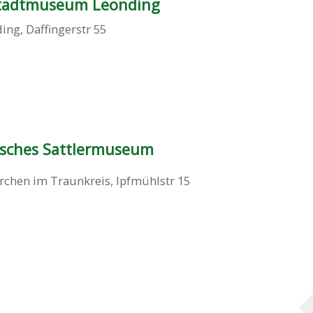
Stadtmuseum Leonding
ding
,
Daffingerstr 55
isches Sattlermuseum
rchen im Traunkreis
,
Ipfmühlstr 15