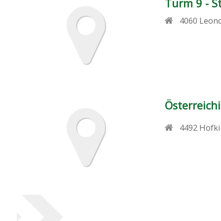
Turm 9 - 
4060
Leon
Österreich
4492
Hofki