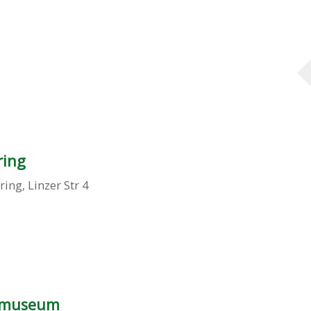
ring
ring
,
Linzer Str 4
rmuseum