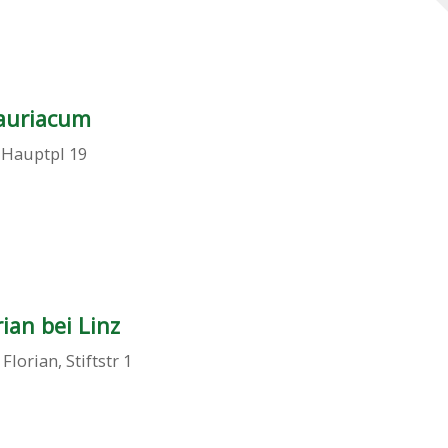
auriacum
,
Hauptpl 19
rian bei Linz
 Florian
,
Stiftstr 1