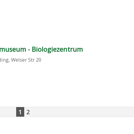
museum - Biologiezentrum
ding
,
Welser Str 20
1
2