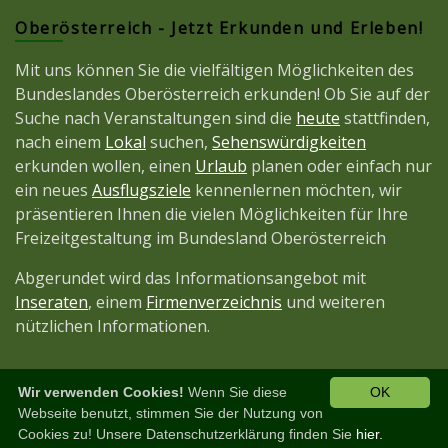
Oberösterreich - Jetzt Erkunden und Erleben!
Mit uns können Sie die vielfältigen Möglichkeiten des
Bundeslandes Oberösterreich erkunden! Ob Sie auf der
Suche nach Veranstaltungen sind die
heute
stattfinden,
nach einem
Lokal
suchen,
Sehenswürdigkeiten
erkunden wollen, einen
Urlaub
planen oder einfach nur
ein neues
Ausflugsziele
kennenlernen möchten, wir
präsentieren Ihnen die vielen Möglichkeiten für Ihre
Freizeitgestaltung im Bundesland Oberösterreich
Abgerundet wird das Informationsangebot mit
Inseraten
, einem
Firmenverzeichnis
und weiteren
nützlichen Informationen.
Wir verwenden Cookies!
Wenn Sie diese
OK
Diese Seite ist ein Projekt der
JetztMedien.com
Webseite benutzt, stimmen Sie der Nutzung von
Cookies zu! Unsere Datenschutzerklärung finden Sie
hier.