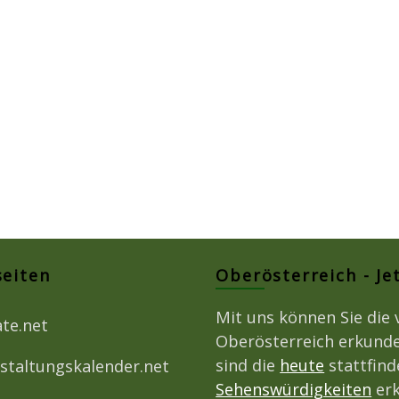
seiten
Oberösterreich - Je
Mit uns können Sie die 
ate.net
Oberösterreich erkunde
sind die
heute
stattfin
staltungskalender.net
Sehenswürdigkeiten
erk