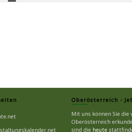
seiten
Oberösterreich - Je
Mit uns können Sie die 
ate.net
Oberösterreich erkunde
sind die
heute
stattfin
staltungskalender.net