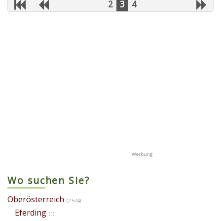
2
3
4
Wo suchen Sie?
Oberösterreich
(2.524)
Eferding
(1)