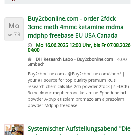
Buy2cbonline.com - order 2fdck
Mo
3cmc meth 4mmc ketamine mdma
7.8
mdphp freebase EU USA Canada
bis
Mo 16.06.2025 12:00 Uhr, bis Fr 07.08.2026
04:00
DH Research Labo - Buy2cbonline.com
-
4070
Simbach
Buy2cbonline.com - @Buy2cbonline.com/shop/ |
your #1 source for top quality premium RC's
research chemicals like 2cb powder 2fdck (2-FDCK)
3cmc 4mmc mephedrone ketamine Ephedrine hcl
powder A-pvp etizolam bromazolam alprazolam
powder Mdphp freebase ...
Systemischer Aufstellungsabend "Die