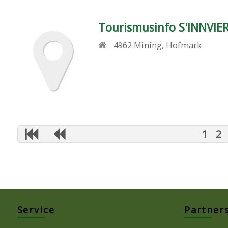
Tourismusinfo S'INNVIE
4962
Mining
,
Hofmark
1
2
Service
Partner