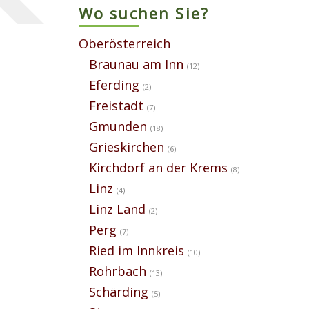
Wo suchen Sie?
Oberösterreich
Braunau am Inn
(12)
Eferding
(2)
Freistadt
(7)
Gmunden
(18)
Grieskirchen
(6)
Kirchdorf an der Krems
(8)
Linz
(4)
Linz Land
(2)
Perg
(7)
Ried im Innkreis
(10)
Rohrbach
(13)
Schärding
(5)