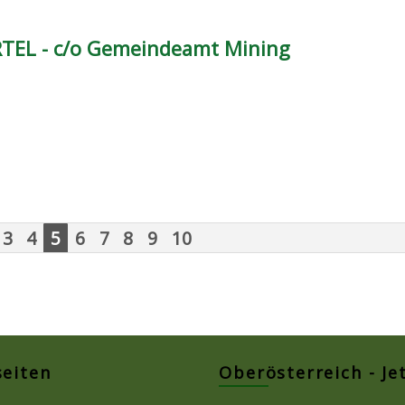
RTEL - c/o Gemeindeamt Mining
3
4
5
6
7
8
9
10
seiten
Oberösterreich - Je