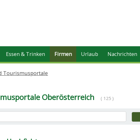
Essen & Trinken
Firmen
Urlaub
Nachrichten
d Tourismusportale
musportale Oberösterreich
( 125 )