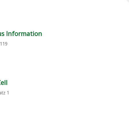
us Information
 119
ell
atz 1