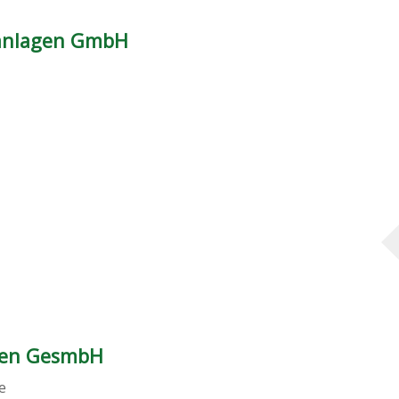
tanlagen GmbH
lpen GesmbH
e