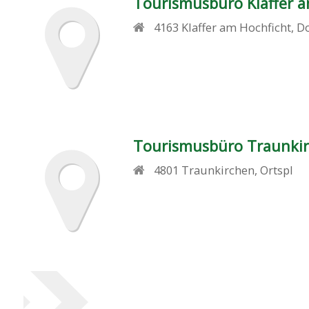
Tourismusbüro Klaffer a
4163
Klaffer am Hochficht
,
Do
Tourismusbüro Traunki
4801
Traunkirchen
,
Ortspl