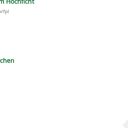
m Hochficht
rfpl
rchen