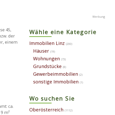
se 45,
Wähle eine Kategorie
zw. der
er, einem
Immobilien Linz
(200)
Häuser
(19)
Wohnungen
(73)
Grundstücke
(8)
Gewerbeimmobilien
(2)
sonstige Immobilien
(1)
Wo suchen Sie
t: ca.
Oberösterreich
(1112)
. 9 m²