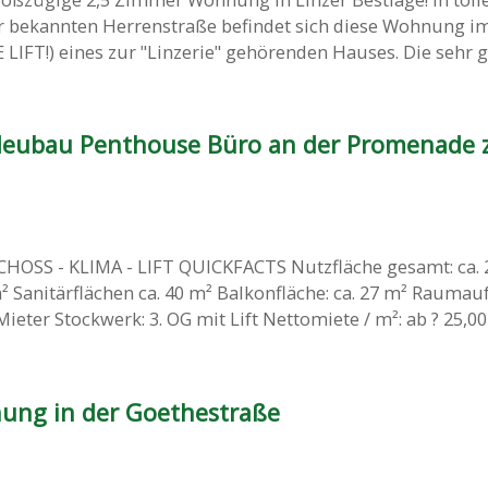
er bekannten Herrenstraße befindet sich diese Wohnung im
IFT!) eines zur "Linzerie" gehörenden Hauses. Die sehr gut
Neubau Penthouse Büro an der Promenade 
OSS - KLIMA - LIFT QUICKFACTS Nutzfläche gesamt: ca. 
m² Sanitärflächen ca. 40 m² Balkonfläche: ca. 27 m² Raumauf
ter Stockwerk: 3. OG mit Lift Nettomiete / m²: ab ? 25,00 .
ung in der Goethestraße