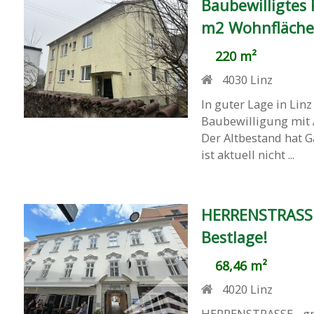
Baubewilligtes
m2 Wohnfläche 
220 m²
4030
Linz
In guter Lage in Lin
Baubewilligung mi
Der Altbestand hat 
ist aktuell nicht ...
HERRENSTRASSE
Bestlage!
68,46 m²
4020
Linz
HERRENSTRASSE - gro