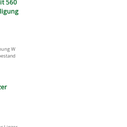
it 560
ligung
mung W
bestand
zer
r Linzer