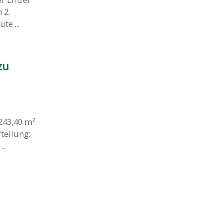
 2.
e ...
zu
243,40 m²
teilung:
..