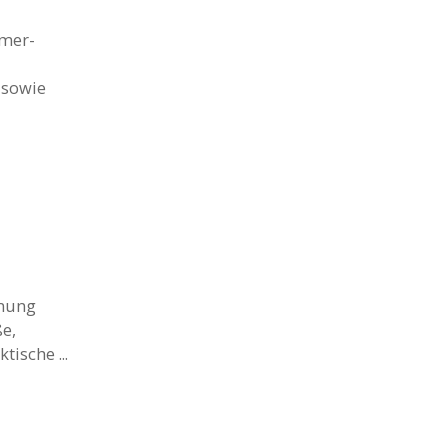
mmer-
 sowie
hnung
e,
ische ...