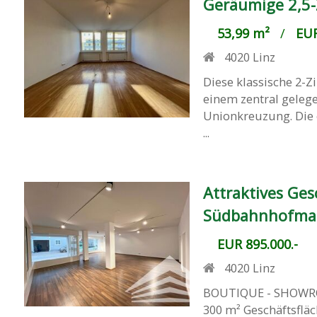
Geräumige 2,5
53,99 m²
/
EUR
4020
Linz
Diese klassische 2-Z
einem zentral geleg
Unionkreuzung. Die 
...
Attraktives Ge
Südbahnhofmar
EUR 895.000.-
4020
Linz
BOUTIQUE - SHOWRO
300 m² Geschäftsfläch