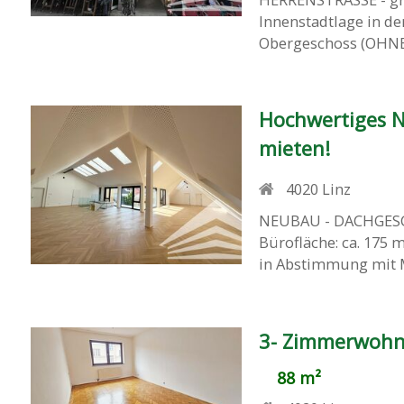
Innenstadtlage in d
Obergeschoss (OHNE L
Hochwertiges 
mieten!
4020
Linz
NEUBAU - DACHGESCH
Bürofläche: ca. 175 
in Abstimmung mit Mie
3- Zimmerwohn
88 m²