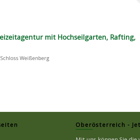
eizeitagentur mit Hochseilgarten, Rafting,
,
Schloss Weißenberg
seiten
Oberösterreich - Je
Mit uns können Sie die 