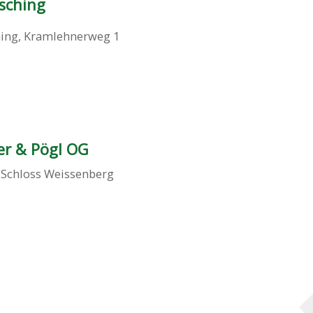
asching
ing
,
Kramlehnerweg 1
er & Pögl OG
,
Schloss Weissenberg