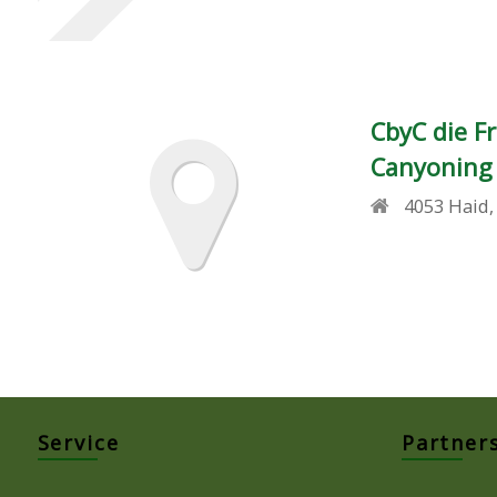
CbyC die Fr
Canyoning
4053
Haid
Service
Partner