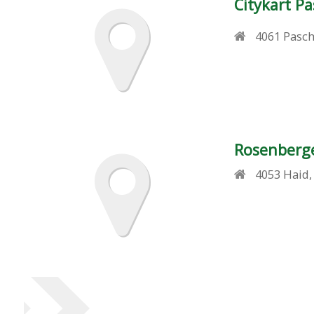
Citykart P
4061
Pasch
Rosenberg
4053
Haid