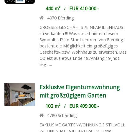
440 m²
/
EUR 410.000.-
4070
Eferding
GROSSES GESCHÄFTS-/EINFAMILIENHAUS
zu verkaufen !!! Was steckt hinter diesem
Symbolbild? Im Stadtzentrum von Eferding
besteht die Möglichkeit ein großzügiges
Geschäfts- bzw. Wohnhaus zu erwerben. Das
Objekt aus etwa Ende 18./Anfang 19.Jhdt.
liegt ...
Exklusive Eigentumswohnung
mit großzügigem Garten
102 m²
/
EUR 499.000.-
4780
Schärding
EXKLUSIVE GARTENWOHNUNG ? STILVOLL
WOHNEN MIT VIEL FREIRAUM Diese