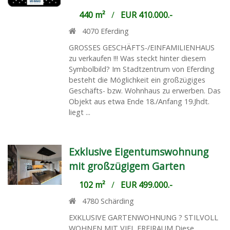
440 m²
/
EUR 410.000.-
4070
Eferding
GROSSES GESCHÄFTS-/EINFAMILIENHAUS
zu verkaufen !!! Was steckt hinter diesem
Symbolbild? Im Stadtzentrum von Eferding
besteht die Möglichkeit ein großzügiges
Geschäfts- bzw. Wohnhaus zu erwerben. Das
Objekt aus etwa Ende 18./Anfang 19.Jhdt.
liegt ...
Exklusive Eigentumswohnung
mit großzügigem Garten
102 m²
/
EUR 499.000.-
4780
Schärding
EXKLUSIVE GARTENWOHNUNG ? STILVOLL
WOHNEN MIT VIEL FREIRAUM Diese