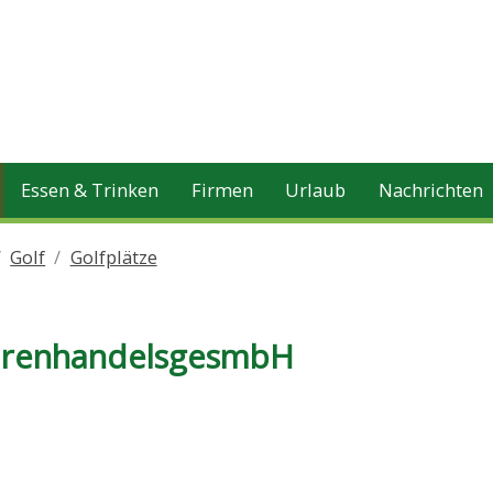
Essen & Trinken
Firmen
Urlaub
Nachrichten
Golf
Golfplätze
WarenhandelsgesmbH