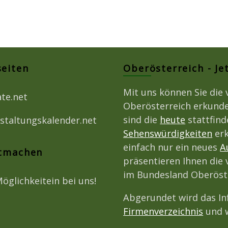
seiten
Oberösterreich - Je
Mit uns können Sie die 
ate.net
Oberösterreich erkunde
sind die
heute
stattfin
staltungskalender.net
Sehenswürdigkeiten
erk
einfach nur ein neues
A
itmachen
präsentieren Ihnen die 
im Bundesland Oberöst
Möglichkeitein bei uns!
Abgerundet wird das I
Firmenverzeichnis
und w