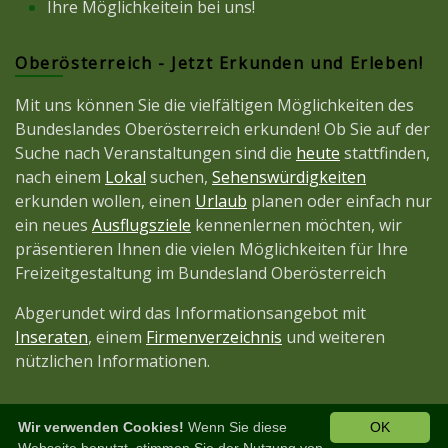
Ihre Möglichkeitein bei uns!
Oberösterreich - Jetzt Erkunden und Erleben!
Mit uns können Sie die vielfältigen Möglichkeiten des
Bundeslandes Oberösterreich erkunden! Ob Sie auf der
Suche nach Veranstaltungen sind die
heute
stattfinden,
nach einem
Lokal
suchen,
Sehenswürdigkeiten
erkunden wollen, einen
Urlaub
planen oder einfach nur
ein neues
Ausflugsziele
kennenlernen möchten, wir
präsentieren Ihnen die vielen Möglichkeiten für Ihre
Freizeitgestaltung im Bundesland Oberösterreich
Abgerundet wird das Informationsangebot mit
Inseraten
, einem
Firmenverzeichnis
und weiteren
nützlichen Informationen.
Wir verwenden Cookies!
Wenn Sie diese
OK
Diese Seite ist ein Projekt der
JetztMedien.com