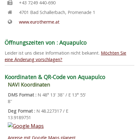
+43 7249 440-690
4701
Bad Schallerbach
,
Promenade 1
www.eurotherme.at
Öffnungszeiten von : Aquapulco
Leider ist uns diese Information nicht bekannt.
Möchten Sie
eine Änderung vorschlagen?
Koordinaten & QR-Code von Aquapulco
NAVI Koordinaten
DMS Format :
N 48° 13' 38'' / E 13° 55'
8''
Deg Format :
N
48.227317
/ E
13.9189751
Anreise mit Google Maps planen!