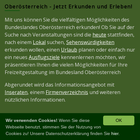
Oberösterreich - Jetzt Erkunden und Erleben!
Mit uns können Sie die vielfältigen Möglichkeiten des
Bundeslandes Oberösterreich erkunden! Ob Sie auf der
Suche nach Veranstaltungen sind die
heute
stattfinden,
nach einem
Lokal
suchen,
Sehenswürdigkeiten
erkunden wollen, einen
Urlaub
planen oder einfach nur
ein neues
Ausflugsziele
kennenlernen möchten, wir
präsentieren Ihnen die vielen Möglichkeiten für Ihre
Freizeitgestaltung im Bundesland Oberösterreich
Abgerundet wird das Informationsangebot mit
Inseraten
, einem
Firmenverzeichnis
und weiteren
nützlichen Informationen.
Wir verwenden Cookies!
Wenn Sie diese
OK
Diese Seite ist ein Projekt der
JetztMedien.com
Webseite benutzt, stimmen Sie der Nutzung von
Cookies zu! Unsere Datenschutzerklärung finden Sie
hier.